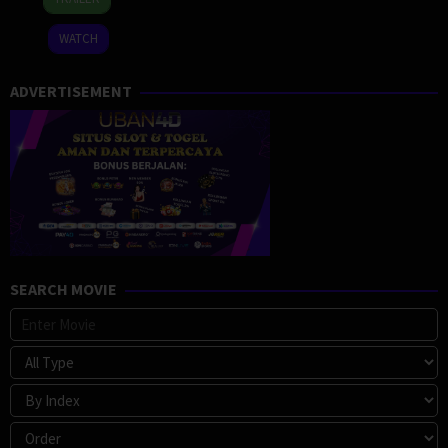
Oct
Whitman
2024
WATCH
ADVERTISEMENT
SEARCH MOVIE