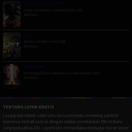
Venom: The Last Dance
Action
,
Adventure
,
Science Fiction
,
USA
468 Views
Lift
Action
,
Comedy
,
Crime
,
USA
425 Views
Passengers
Adventure
,
Drama
,
Romance
,
Science Fiction
,
USA
403 Views
TENTANG LAYAR GRATIS
Layargratis adalah salah satu situs penyedia streaming subtitel
indonesia terbaik saat ini dengan selalau memberikan film terbaru
yang berkualitas HD. LayarGratis menyediakan berbagai macan Genre