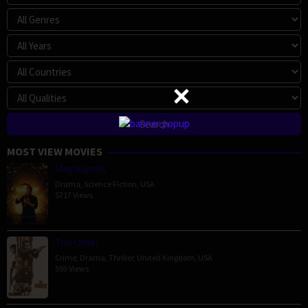
MOST VIEW MOVIES
Megalopolis
Drama
,
Science Fiction
,
USA
5717 Views
The Order
Crime
,
Drama
,
Thriller
,
United Kingdom
,
USA
593 Views