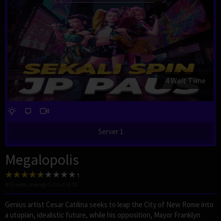
3 Wait Time
Server 1
Megalopolis
476
votes, average
5.0
out of 10
Genius artist Cesar Catilina seeks to leap the City of New Rome into
a utopian, idealistic future, while his opposition, Mayor Franklyn