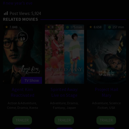
new year’s eve
Post Views:
5,924
RELATED MOVIES
7.848
8
175 min
8.658
157 min
Eps:
10
TV Show
Agent Kim
Spirited Away:
Project Hail
Reactivated
Live on Stage
Mary
Action & Adventure
,
Adventure
,
Drama
,
Adventure
,
Science
Crime
,
Drama
,
Korea
Fantasy
,
Japan
Fiction
,
USA
26
Nam
23
John
15
Dan
TRAILER
TRAILER
TRAILER
Jun
Dae-
Apr
Caird
Mar
Channing-