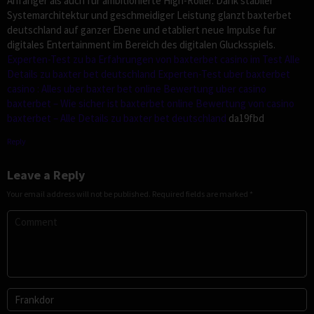
Anfanger als auch fur ambitionierte High-Roller. Dank stabiler
Systemarchitektur und geschmeidiger Leistung glanzt baxterbet
deutschland auf ganzer Ebene und etabliert neue Impulse fur
digitales Entertainment im Bereich des digitalen Glucksspiels.
Experten-Test zu ba
Erfahrungen von baxterbet casino im Test Alle
Details zu baxter bet deutschland
Experten-Test uber baxterbet
casino : Alles uber baxter bet online
Bewertung uber casino
baxterbet – Wie sicher ist baxterbet online
Bewertung von casino
baxterbet – Alle Details zu baxter bet deutschland
da19fbd
Reply
Leave a Reply
Your email address will not be published.
Required fields are marked
*