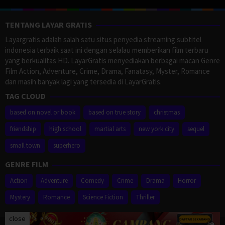
TENTANG LAYAR GRATIS
Layargratis adalah salah satu situs penyedia streaming subtitel
indonesia terbaik saat ini dengan selalau memberikan film terbaru
yang berkualitas HD. LayarGratis menyediakan berbagai macan Genre
Film Action, Adventure, Crime, Drama, Fanatasy, Myster, Romance
dan masih banyak lagi yang tersedia di LayarGratis.
TAG CLOUD
based on novel or book
based on true story
christmas
friendship
high school
martial arts
new york city
sequel
small town
superhero
GENRE FILM
Action
Adventure
Comedy
Crime
Drama
Horror
Mystery
Romance
Science Fiction
Thriller
close