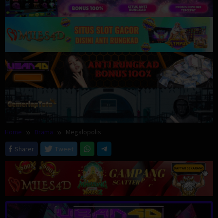
Home
Drama
Megalopolis
Sharer
Tweet