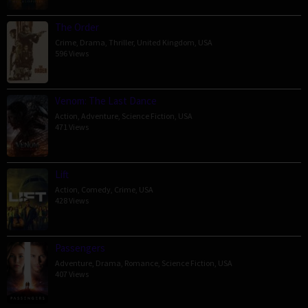
The Order
Crime
,
Drama
,
Thriller
,
United Kingdom
,
USA
596 Views
Venom: The Last Dance
Action
,
Adventure
,
Science Fiction
,
USA
471 Views
Lift
Action
,
Comedy
,
Crime
,
USA
428 Views
Passengers
Adventure
,
Drama
,
Romance
,
Science Fiction
,
USA
407 Views