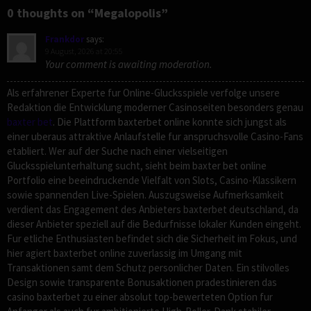
0 thoughts on “Megalopolis”
Frankdor
says:
9 August, 2026 at 20:55
Your comment is awaiting moderation.
Als erfahrener Experte fur Online-Glucksspiele verfolge unsere
Redaktion die Entwicklung moderner Casinoseiten besonders genau
baxter bet
. Die Plattform baxterbet online konnte sich jungst als
einer uberaus attraktive Anlaufstelle fur anspruchsvolle Casino-Fans
etabliert. Wer auf der Suche nach einer vielseitigen
Glucksspielunterhaltung sucht, sieht beim baxter bet online
Portfolio eine beeindruckende Vielfalt von Slots, Casino-Klassikern
sowie spannenden Live-Spielen. Auszugsweise Aufmerksamkeit
verdient das Engagement des Anbieters baxterbet deutschland, da
dieser Anbieter speziell auf die Bedurfnisse lokaler Kunden eingeht.
Fur etliche Enthusiasten befindet sich die Sicherheit im Fokus, und
hier agiert baxterbet online zuverlassig im Umgang mit
Transaktionen samt dem Schutz personlicher Daten. Ein stilvolles
Design sowie transparente Bonusaktionen pradestinieren das
casino baxterbet zu einer absolut top-bewerteten Option fur