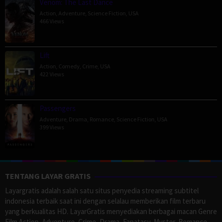
Venom: The Last Dance
Action
,
Adventure
,
Science Fiction
,
USA
466 Views
Lift
Action
,
Comedy
,
Crime
,
USA
422 Views
Passengers
Adventure
,
Drama
,
Romance
,
Science Fiction
,
USA
399 Views
TENTANG LAYAR GRATIS
Layargratis adalah salah satu situs penyedia streaming subtitel
indonesia terbaik saat ini dengan selalau memberikan film terbaru
yang berkualitas HD. LayarGratis menyediakan berbagai macan Genre
Film Action, Adventure, Crime, Drama, Fanatasy, Myster, Romance