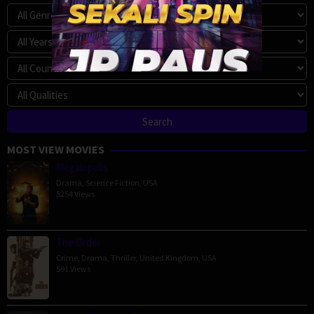
MOST VIEW MOVIES
Megalopolis
Drama
,
Science Fiction
,
USA
5254 Views
The Order
Crime
,
Drama
,
Thriller
,
United Kingdom
,
USA
591 Views