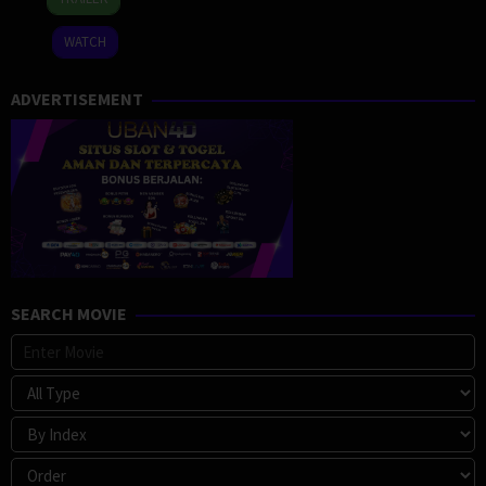
Sep
Roque
2024
IV
WATCH
ADVERTISEMENT
SEARCH MOVIE