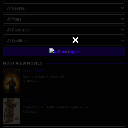
MOST VIEW MOVIES
Megalopolis
Drama
,
Science Fiction
,
USA
5938 Views
The Order
Crime
,
Drama
,
Thriller
,
United Kingdom
,
USA
596 Views