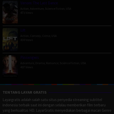
Venom: The Last Dance
Action
,
Adventure
,
Science Fiction
,
USA
471 Views
Lift
Action
,
Comedy
,
Crime
,
USA
430 Views
Passengers
Adventure
,
Drama
,
Romance
,
Science Fiction
,
USA
407 Views
TENTANG LAYAR GRATIS
Layargratis adalah salah satu situs penyedia streaming subtitel
indonesia terbaik saat ini dengan selalau memberikan film terbaru
yang berkualitas HD. LayarGratis menyediakan berbagai macan Genre