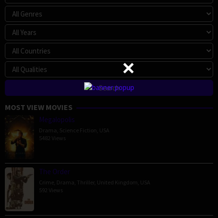
MOST VIEW MOVIES
Megalopolis
Drama
,
Science Fiction
,
USA
5482 Views
The Order
Crime
,
Drama
,
Thriller
,
United Kingdom
,
USA
592 Views