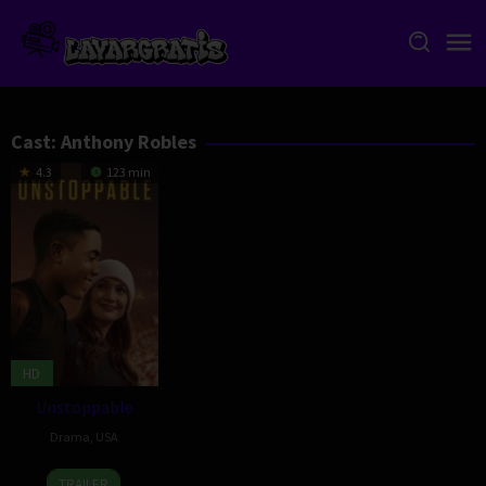
Skip
to
content
Cast:
Anthony Robles
4.3
123 min
HD
Unstoppable
Drama
,
USA
6
William
TRAILER