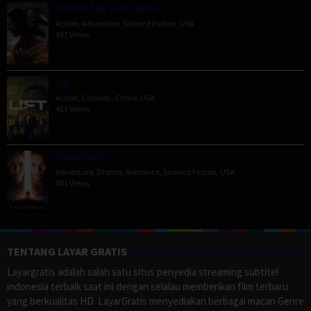
Venom: The Last Dance
Action
,
Adventure
,
Science Fiction
,
USA
467 Views
Lift
Action
,
Comedy
,
Crime
,
USA
423 Views
Passengers
Adventure
,
Drama
,
Romance
,
Science Fiction
,
USA
401 Views
TENTANG LAYAR GRATIS
Layargratis adalah salah satu situs penyedia streaming subtitel
indonesia terbaik saat ini dengan selalau memberikan film terbaru
yang berkualitas HD. LayarGratis menyediakan berbagai macan Genre