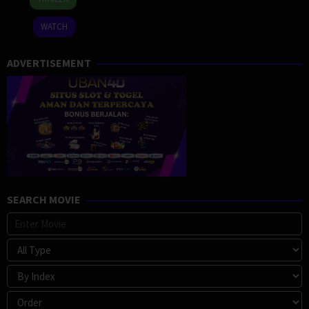
Dec
Goldenberg
2024
WATCH
ADVERTISEMENT
SEARCH MOVIE