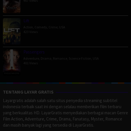
467 Views
Lift
Action
,
Comedy
,
Crime
,
USA
423 Views
Passengers
Adventure
,
Drama
,
Romance
,
Science Fiction
,
USA
401 Views
TENTANG LAYAR GRATIS
Layargratis adalah salah satu situs penyedia streaming subtitel
indonesia terbaik saat ini dengan selalau memberikan film terbaru
yang berkualitas HD. LayarGratis menyediakan berbagai macan Genre
Film Action, Adventure, Crime, Drama, Fanatasy, Myster, Romance
dan masih banyak lagi yang tersedia di LayarGratis.