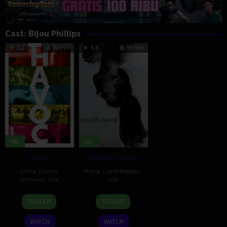
Cast:
Bijou Phillips
5.2
93 min
5.8
93 min
HD
HD
Havoc
Hostel: Part II
Crime
,
Drama
,
Horror
,
Czech Republic
,
Germany
,
USA
USA
16
Barbara
7
Eli
TRAILER
TRAILER
Oct
Kopple
Jun
Roth
2005
2007
WATCH
WATCH