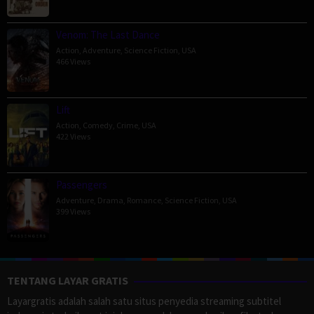
Venom: The Last Dance
Action
,
Adventure
,
Science Fiction
,
USA
466 Views
Lift
Action
,
Comedy
,
Crime
,
USA
422 Views
Passengers
Adventure
,
Drama
,
Romance
,
Science Fiction
,
USA
399 Views
TENTANG LAYAR GRATIS
Layargratis adalah salah satu situs penyedia streaming subtitel